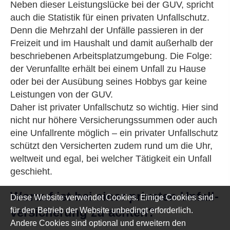
Neben dieser Leistungslücke bei der GUV, spricht
auch die Statistik für einen privaten Unfallschutz.
Denn die Mehrzahl der Unfälle passieren in der
Freizeit und im Haushalt und damit außerhalb der
beschriebenen Arbeitsplatzumgebung. Die Folge:
der Verunfallte erhält bei einem Unfall zu Hause
oder bei der Ausübung seines Hobbys gar keine
Leistungen von der GUV.
Daher ist privater Unfallschutz so wichtig. Hier sind
nicht nur höhere Versicherungssummen oder auch
eine Unfallrente möglich – ein privater Unfallschutz
schützt den Versicherten zudem rund um die Uhr,
weltweit und egal, bei welcher Tätigkeit ein Unfall
geschieht.
Worauf ist bei einer privaten Unfall­
Diese Website verwendet Cookies. Einige Cookies sind
ver­si­che­rung zu achten?
für den Betrieb der Website unbedingt erforderlich.
Andere Cookies sind optional und erweitern den